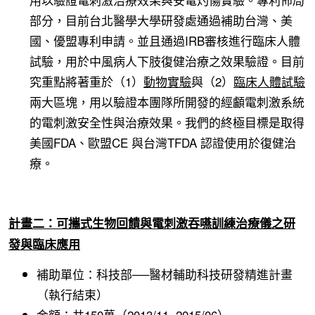
部分，目前台北醫學大學研發處通過補助台灣、美
國、優盟專利申請。並且通過IRB審核進行臨床人體
試驗，用於中風病人下肢復健治療之效果驗證。目前
究重點將著重於（1）
動物實驗
與（2）
臨床人體試驗
兩大區塊，用以驗證本團隊所開發的經顱電刺激系統
的電刺激安全性與治療效果。我們的終極目標是取得
美國FDA、歐盟CE 與台灣TFDA 認證使用於復健治
療。
計畫二：可攜式生物回饋與電刺激吞嚥訓練治療儀之研
發與臨床應用
補助單位：科技部
──
醫材輔助科技研發精進計畫
（執行結束）
金額：共150萬（2013/11~2015/06）