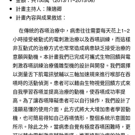
計畫主持人：陳適卿
計畫內容與成果敘述：
在傳統的吞嚥治療中，病患往往需要每天花上1~2
小時接受被動式的電刺激治療以及吞嚥訓練，而這樣
非互動式的治療方式也常常造成病患缺乏接受治療的
意願與動機。本計畫我們已完成可攜式生物回饋與電
刺激吞嚥訓練治療儀雛型機的設計與開發。我們選擇
以測量舌下肌電訊號輔以三軸加速規來進行喉部在吞
嚥時的活動偵測。患者可以藉由生物視覺回饋方式來
自我學習吞嚥並提高治療的動機，使吞嚥成功率提
高。為了讓吞嚥障礙患者可以自行操作，我們設計了
淺顯易懂的使用介面，此方式將大大增加患者學習動
機，也可簡易得知自己吞嚥情形，整個系統示意圖如
所示。除此之外，當病患自覺有極度吞嚥困難時，更