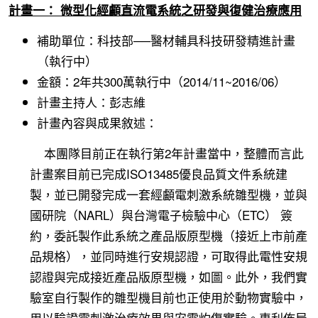
計畫一： 微型化經顱直流電系統之研發與復健治療應用
補助單位：科技部
──
醫材輔具科技研發精進計畫
（執行中）
金額：2年共300萬執行中（2014/11~2016/06）
計畫主持人：彭志維
計畫內容與成果敘述：
本團隊目前正在執行第2年計畫當中，整體而言此
計畫案目前已完成ISO13485優良品質文件系統建
製，並已開發完成一套經顱電刺激系統雛型機，並與
國研院（NARL）與台灣電子檢驗中心（ETC） 簽
約，委託製作此系統之產品版原型機（接近上市前產
品規格），並同時進行安規認證，可取得此電性安規
認證與完成接近產品版原型機，如圖。此外，我們實
驗室自行製作的雛型機目前也正使用於動物實驗中，
用以驗證電刺激治療效果與安電灼傷實驗。專利佈局