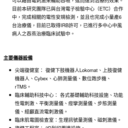
可以藉由電刺激來輔助吞嚥，進而達到治療的效果。
目前本研究團隊已與台灣電子檢驗中心（ETC）合作
中，完成相關的電性安規檢測，並且也完成小量產6
台治療儀，目前已取得IRB許可，已進行多中心中風
病人之吞燕治療臨床試驗中。
主要儀器設備
尖端復健室： 復健下肢機器人Lokomat、上肢復健
機器人、Cybex、心肺測量儀、數位跑步機、
rTMS。
臨床輔助科技中心： 各式基礎輔助科技設施、功能
性電刺激、平衡測量儀、痙攣測量儀、步態測量
儀、經顱直流電刺激儀。
臨床肌電圖檢查室：生理訊號量測儀、磁刺激儀。
復健工程室： 3D列印周邊設施。